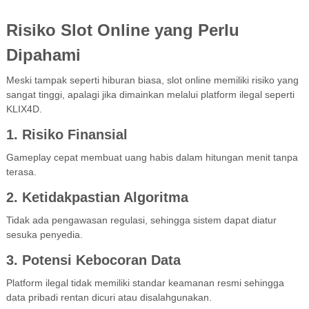
Risiko Slot Online yang Perlu
Dipahami
Meski tampak seperti hiburan biasa, slot online memiliki risiko yang
sangat tinggi, apalagi jika dimainkan melalui platform ilegal seperti
KLIX4D.
1. Risiko Finansial
Gameplay cepat membuat uang habis dalam hitungan menit tanpa
terasa.
2. Ketidakpastian Algoritma
Tidak ada pengawasan regulasi, sehingga sistem dapat diatur
sesuka penyedia.
3. Potensi Kebocoran Data
Platform ilegal tidak memiliki standar keamanan resmi sehingga
data pribadi rentan dicuri atau disalahgunakan.