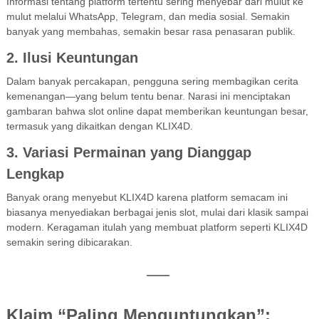
Informasi tentang platform tertentu sering menyebar dari mulut ke
mulut melalui WhatsApp, Telegram, dan media sosial. Semakin
banyak yang membahas, semakin besar rasa penasaran publik.
2. Ilusi Keuntungan
Dalam banyak percakapan, pengguna sering membagikan cerita
kemenangan—yang belum tentu benar. Narasi ini menciptakan
gambaran bahwa slot online dapat memberikan keuntungan besar,
termasuk yang dikaitkan dengan KLIX4D.
3. Variasi Permainan yang Dianggap
Lengkap
Banyak orang menyebut KLIX4D karena platform semacam ini
biasanya menyediakan berbagai jenis slot, mulai dari klasik sampai
modern. Keragaman itulah yang membuat platform seperti KLIX4D
semakin sering dibicarakan.
Klaim “Paling Menguntungkan”: