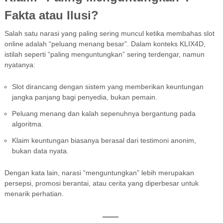
Fakta atau Ilusi?
Salah satu narasi yang paling sering muncul ketika membahas slot
online adalah “peluang menang besar”. Dalam konteks KLIX4D,
istilah seperti “paling menguntungkan” sering terdengar, namun
nyatanya:
Slot dirancang dengan sistem yang memberikan keuntungan
jangka panjang bagi penyedia, bukan pemain.
Peluang menang dan kalah sepenuhnya bergantung pada
algoritma.
Klaim keuntungan biasanya berasal dari testimoni anonim,
bukan data nyata.
Dengan kata lain, narasi “menguntungkan” lebih merupakan
persepsi, promosi berantai, atau cerita yang diperbesar untuk
menarik perhatian.