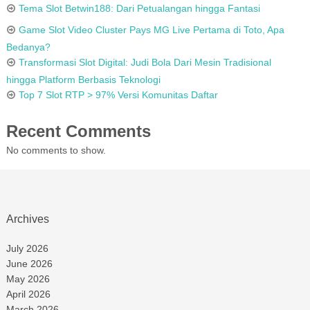
Tema Slot Betwin188: Dari Petualangan hingga Fantasi
Game Slot Video Cluster Pays MG Live Pertama di Toto, Apa
Bedanya?
Transformasi Slot Digital: Judi Bola Dari Mesin Tradisional
hingga Platform Berbasis Teknologi
Top 7 Slot RTP > 97% Versi Komunitas Daftar
Recent Comments
No comments to show.
Archives
July 2026
June 2026
May 2026
April 2026
March 2026