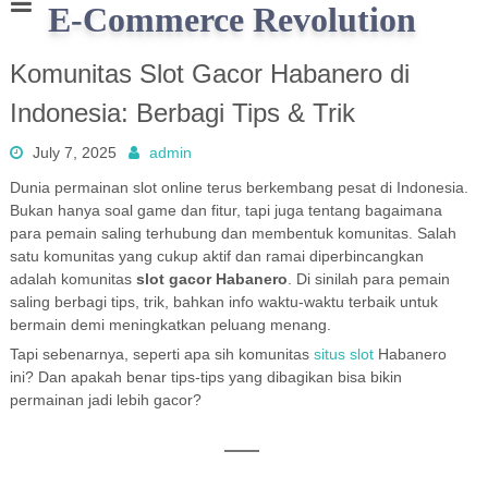
Skip
E-Commerce Revolution
to
content
Komunitas Slot Gacor Habanero di
Indonesia: Berbagi Tips & Trik
July 7, 2025
admin
Dunia permainan slot online terus berkembang pesat di Indonesia.
Bukan hanya soal game dan fitur, tapi juga tentang bagaimana
para pemain saling terhubung dan membentuk komunitas. Salah
satu komunitas yang cukup aktif dan ramai diperbincangkan
adalah komunitas
slot gacor Habanero
. Di sinilah para pemain
saling berbagi tips, trik, bahkan info waktu-waktu terbaik untuk
bermain demi meningkatkan peluang menang.
Tapi sebenarnya, seperti apa sih komunitas
situs slot
Habanero
ini? Dan apakah benar tips-tips yang dibagikan bisa bikin
permainan jadi lebih gacor?