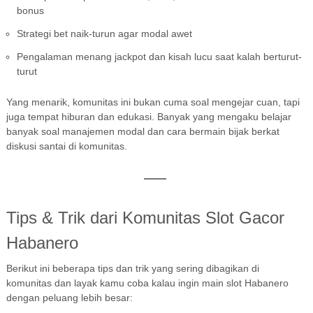
bonus
Strategi bet naik-turun agar modal awet
Pengalaman menang jackpot dan kisah lucu saat kalah berturut-
turut
Yang menarik, komunitas ini bukan cuma soal mengejar cuan, tapi
juga tempat hiburan dan edukasi. Banyak yang mengaku belajar
banyak soal manajemen modal dan cara bermain bijak berkat
diskusi santai di komunitas.
Tips & Trik dari Komunitas Slot Gacor
Habanero
Berikut ini beberapa tips dan trik yang sering dibagikan di
komunitas dan layak kamu coba kalau ingin main slot Habanero
dengan peluang lebih besar: