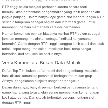
RTP tinggi selalu menjadi perhatian karena secara teori
menunjukkan persentase pengembalian yang lebih besar dalam
jangka panjang. Dalam banyak
apk
game slot modern, angka RTP
sering ditampilkan sebagai bagian dari informasi game untuk
membantu pemain memahami karakter permainan.
Namun komunitas pemain biasanya melihat RTP bukan sebagai
jaminan menang, melainkan sebagai “indikasi kenyamanan
bermain”. Game dengan RTP tinggi dianggap lebih stabil dan tidak
terlalu cepat menguras saldo, meskipun hasil tetap sangat
bervariasi dari satu sesi ke sesi lainnya.
Versi Komunitas: Bukan Data Mutlak
Daftar Top 7 ini bukan daftar resmi dari pengembang, melainkan
hasil diskusi komunitas pemain di berbagai forum dan grup.
Artinya, pengalaman subjektif sangat berpengaruh.
Dalam dunia
apk
, banyak pemain berbagi pengalaman tentang
game mana yang terasa lebih sering memberikan kemenangan
kecil atau bonus. Dari situlah terbentuk persepsi tentang slot
dengan RTP tinggi.